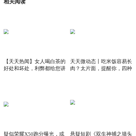
相关阅读
【天天热闻】女人喝白茶的
天天微动态丨吃米饭容易长
好处和坏处，利弊都给您讲
肉？太片面，提醒你，四种
疑似荣耀X50跑分曝光，或
悬疑短剧《双生神捕之墙头