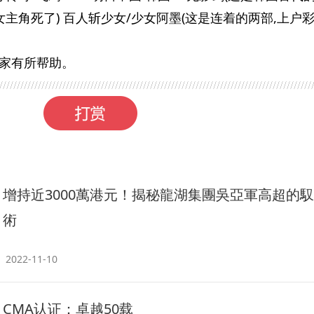
女主角死了) 百人斩少女/少女阿墨(这是连着的两部,上户彩
家有所帮助。
增持近3000萬港元！揭秘龍湖集團吳亞軍高超的
術
2022-11-10
CMA认证：卓越50载