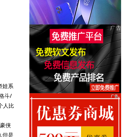
娇娃系
格斗/
个人比
代豪侠
,但是