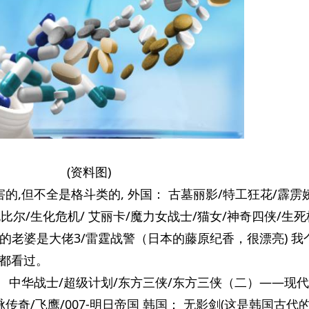
(资料图)
的,但不全是格斗类的, 外国： 古墓丽影/特工狂花/霹雳
比尔/生化危机/ 艾丽卡/魔力女战士/猫女/神奇四侠/生死
我的老婆是大佬3/雷霆战警（日本的藤原纪香，很漂亮) 我
都看过。
： 中华战士/超级计划/东方三侠/东方三侠（二）——现
脉传奇/飞鹰/007-明日帝国 韩国： 无影剑(这是韩国古代的