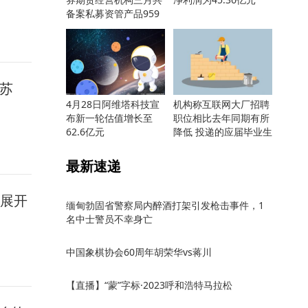
备案私募资管产品959
只
复苏
4月28日阿维塔科技宣
机构称互联网大厂招聘
布新一轮估值增长至
职位相比去年同期有所
62.6亿元
降低 投递的应届毕业生
却更多
最新速递
面展开
缅甸勃固省警察局内醉酒打架引发枪击事件，1
名中士警员不幸身亡
中国象棋协会60周年胡荣华vs蒋川
【直播】“蒙”字标·2023呼和浩特马拉松