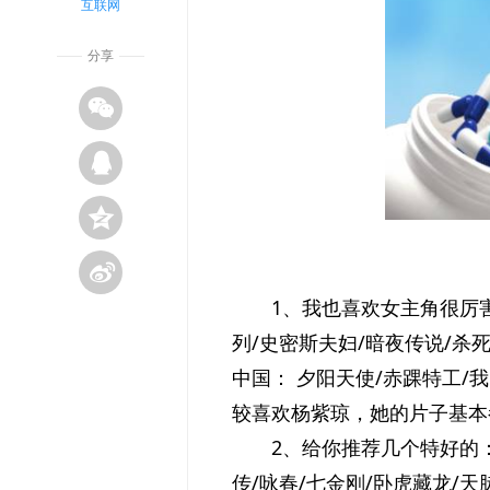
互联网
分享
1、我也喜欢女主角很厉害
列/史密斯夫妇/暗夜传说/杀死
中国： 夕阳天使/赤踝特工/
较喜欢杨紫琼，她的片子基本
2、给你推荐几个特好的
传/咏春/七金刚/卧虎藏龙/天