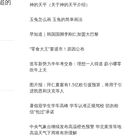
追的
神的天平（关于神的天平介绍）
玉兔怎么画 玉兔的简单画法
早知道｜韩国国脚李刚仁加盟大巴黎
“零食大王”要退市！原因公布
造车新势力半年考交卷：理想一人得道 蔚小哪零
吹牛上天
图片报：拜仁夏窗有1.5亿欧引援预算，将用于引
进凯恩和沃克等人
暑假迎学生学车高峰 学车认准正规驾校 切勿相
信“包过”承诺
中央气象台继续发布高温橙色预警 华北黄淮等地
高温天气下周将有所缓解