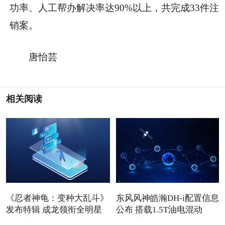
功率、人工帮办解决率达90%以上，共完成33件注
销案。
唐怡芸
相关阅读
《忍者神龟：变种大乱斗》
东风风神皓瀚DH-i配置信息
发布特辑 成龙领衔全明星
公布 搭载1.5T油电混动