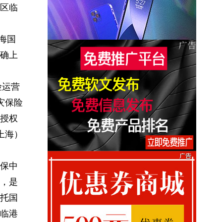
区临
海国
确上
险运营
灾保险
授权
上海）
保中
，是
托国
临港