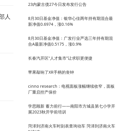
23内蒙古债27今日发布发行公告
部人
8月30日基金净值：银华心佳两年持有期混合最
新净值0.6974，涨0.16%
8月30日基金净值：广发行业严选三年持有期混
合A最新净值0.5175，涨0.9%
长春汽开区“人才集市”让求职更便捷
苹果敲响了XR手柄的丧钟
cinno research：电视面板涨幅继续收窄，面板
厂重启控产保价
学思顾新 蓄力前行——南阳市方城县第七小学开
展2023秋开学前培训
菏泽到济南火车时刻表查询动车 菏泽到济南火车