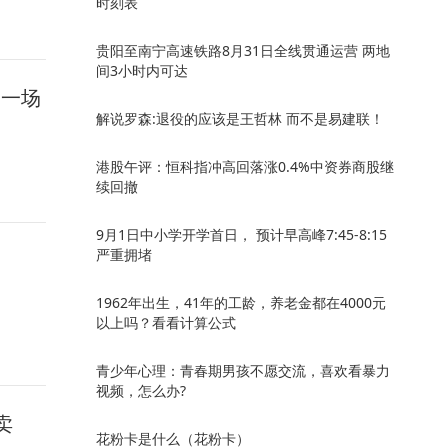
时刻表
贵阳至南宁高速铁路8月31日全线贯通运营 两地
间3小时内可达
到一场
解说罗森:退役的应该是王哲林 而不是易建联！
港股午评：恒科指冲高回落涨0.4%中资券商股继
续回撤
9月1日中小学开学首日， 预计早高峰7:45-8:15
严重拥堵
1962年出生，41年的工龄，养老金都在4000元
以上吗？看看计算公式
青少年心理：青春期男孩不愿交流，喜欢看暴力
视频，怎么办?
卖
花粉卡是什么（花粉卡）