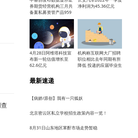
券期货经营机构三月共
净利润为45.36亿元
备案私募资管产品959
只
4月28日阿维塔科技宣
机构称互联网大厂招聘
布新一轮估值增长至
职位相比去年同期有所
62.6亿元
降低 投递的应届毕业生
却更多
最新速递
【病娇/原创】我有一只狐妖
调查
北京密云区私立学校招生政策内容一览！
8月31日山东地区苯酐市场走势暂稳