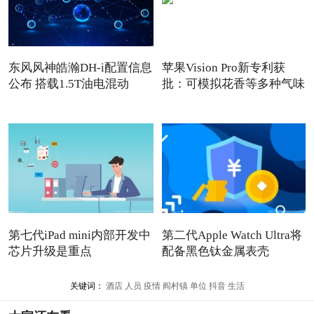
东风风神皓瀚DH-i配置信息
苹果Vision Pro新专利获
公布 搭载1.5T油电混动
批：可模拟花香等多种气味
第七代iPad mini内部开发中
第二代Apple Watch Ultra将
芯片升级是重点
配备黑色钛金属表壳
关键词：
酒店
人员
疫情
阎村镇
单位
抖音
生活