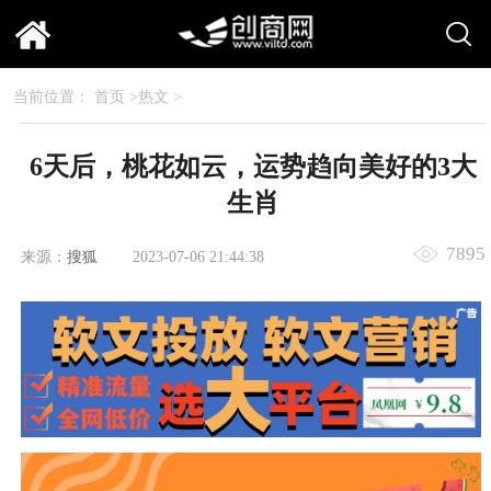
当前位置：
首页
>
热文
>
6天后，桃花如云，运势趋向美好的3大
生肖
7895
来源：
搜狐
2023-07-06 21:44:38