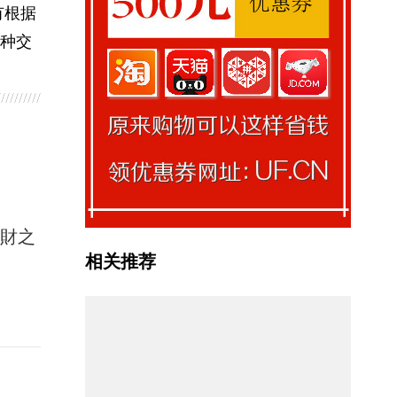
有根据
种交
馭財之
相关推荐