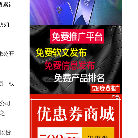
值累计
明如
未公开
项，或
本公司
此之
以披