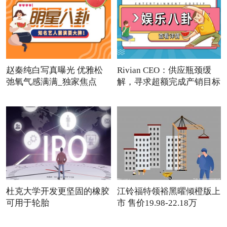
赵秦纯白写真曝光 优雅松
Rivian CEO：供应瓶颈缓
弛氧气感满满_独家焦点
解，寻求超额完成产销目标
滚动
杜克大学开发更坚固的橡胶
江铃福特领裕黑曜倾橙版上
可用于轮胎
市 售价19.98-22.18万