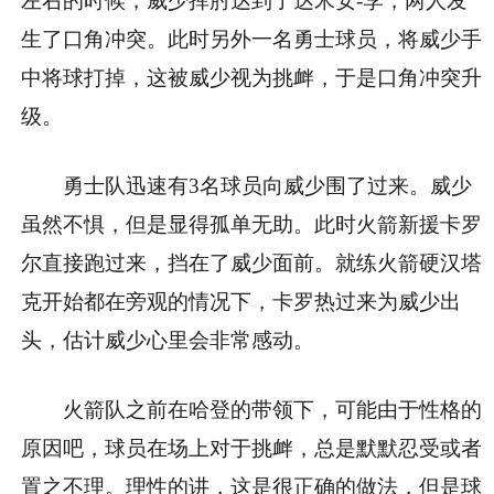
左右的时候，威少挥肘达到了达米安-李，两人发
生了口角冲突。此时另外一名勇士球员，将威少手
中将球打掉，这被威少视为挑衅，于是口角冲突升
级。
勇士队迅速有3名球员向威少围了过来。威少
虽然不惧，但是显得孤单无助。此时火箭新援卡罗
尔直接跑过来，挡在了威少面前。就练火箭硬汉塔
克开始都在旁观的情况下，卡罗热过来为威少出
头，估计威少心里会非常感动。
火箭队之前在哈登的带领下，可能由于性格的
原因吧，球员在场上对于挑衅，总是默默忍受或者
置之不理。理性的讲，这是很正确的做法，但是球