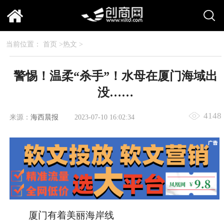
当前位置：
首页
>
热文
>
警惕！温柔“杀手”！水母在厦门海域出
没……
4148
来源：
海西晨报
2023-07-10 16:02:34
厦门有着美丽海岸线