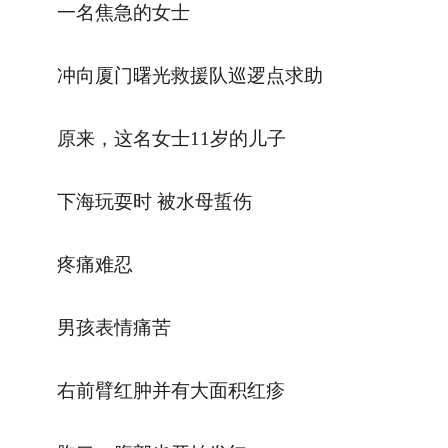
一名焦急的女士
冲向厦门曙光救援队巡逻点求助
原来，这名女士11岁的儿子
下海玩耍时
被水母蜇伤
疼痛难忍
男孩表情痛苦
右前臂红肿并有大面积红疹