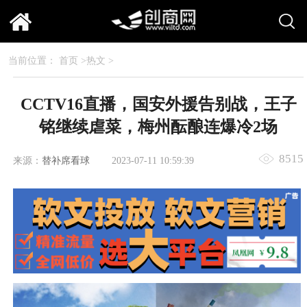
当前位置：
首页
>
热文
>
CCTV16直播，国安外援告别战，王子
铭继续虐菜，梅州酝酿连爆冷2场
8515
来源：
替补席看球
2023-07-11 10:59:39