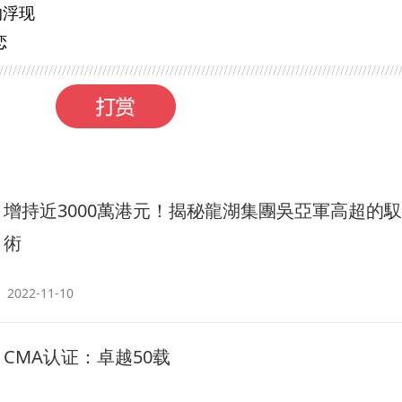
的浮现
恋
增持近3000萬港元！揭秘龍湖集團吳亞軍高超的
術
2022-11-10
CMA认证：卓越50载