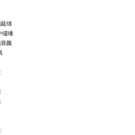
的延绵
中缱绻
我容颜
眠
过
脸
尖
天