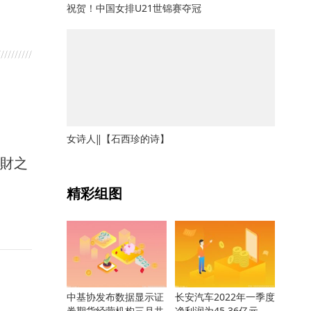
祝贺！中国女排U21世锦赛夺冠
女诗人‖【石西珍的诗】
馭財之
关键词：
精彩组图
中基协发布数据显示证
长安汽车2022年一季度
券期货经营机构三月共
净利润为45.36亿元