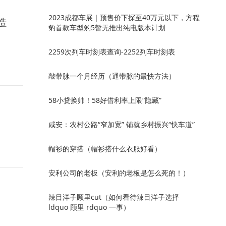
2023成都车展｜预售价下探至40万元以下，方程
造
豹首款车型豹5暂无推出纯电版本计划
2259次列车时刻表查询-2252列车时刻表
敲带脉一个月经历（通带脉的最快方法）
58小贷换帅！58好借利率上限“隐藏”
咸安：农村公路“窄加宽” 铺就乡村振兴“快车道”
帽衫的穿搭（帽衫搭什么衣服好看）
安利公司的老板（安利的老板是怎么死的！）
辣目洋子顾里cut（如何看待辣目洋子选择
ldquo 顾里 rdquo 一事）