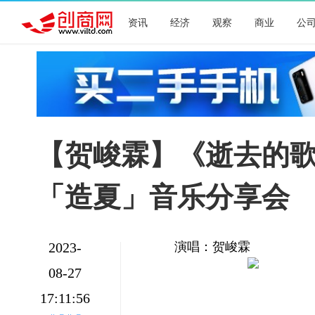
资讯
经济
观察
商业
公
【贺峻霖】《逝去的歌 (
「造夏」音乐分享会
演唱：贺峻霖
2023-
08-27
17:11:56