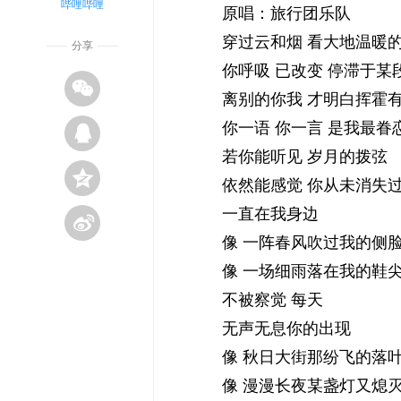
哔哩哔哩
原唱：旅行团乐队
穿过云和烟 看大地温暖
分享
你呼吸 已改变 停滞于某
离别的你我 才明白挥霍
你一语 你一言 是我最眷
若你能听见 岁月的拨弦
依然能感觉 你从未消失
一直在我身边
像 一阵春风吹过我的侧
像 一场细雨落在我的鞋
不被察觉 每天
无声无息你的出现
像 秋日大街那纷飞的落
像 漫漫长夜某盏灯又熄