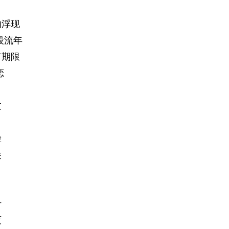
的浮现
段流年
有期限
恋
过
脸
尖
叶
灭