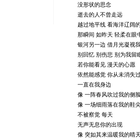
没形状的思念
逝去的人不曾走远
越过地平线 看海洋辽阔
那瞬间 如昨天 轻柔在眼
银河另一边 借月光凝视
别回忆 别伤悲 别为我留
若你能看见 漫天的心愿
依然能感觉 你从未消失
一直在我身边
像 一阵春风吹过我的侧
像 一场细雨落在我的鞋
不被察觉 每天
无声无息你的出现
像 突如其来温暖我的晴