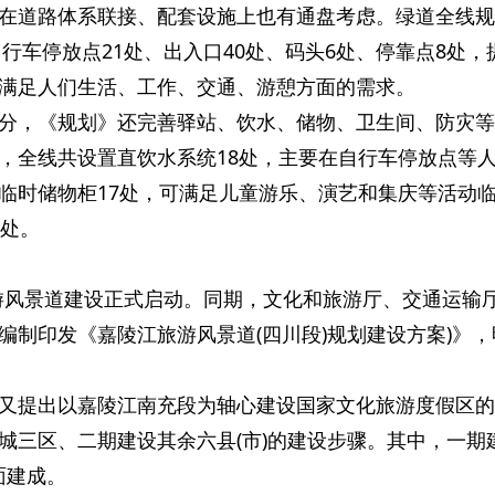
在道路体系联接、配套设施上也有通盘考虑。绿道全线规
自行车停放点21处、出入口40处、码头6处、停靠点8处，
满足人们生活、工作、交通、游憩方面的需求。
分，《规划》还完善驿站、饮水、储物、卫生间、防灾等
，全线共设置直饮水系统18处，主要在自行车停放点等
临时储物柜17处，可满足儿童游乐、演艺和集庆等活动
9处。
江旅游风景道建设正式启动。同期，文化和旅游厅、交通运输
编制印发《嘉陵江旅游风景道(四川段)规划建设方案)》，
又提出以嘉陵江南充段为轴心建设国家文化旅游度假区的
城三区、二期建设其余六县(市)的建设步骤。其中，一期
全面建成。