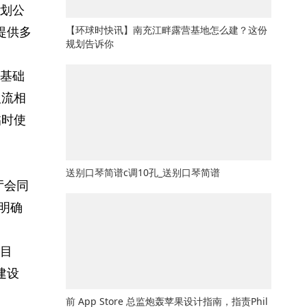
划公
提供多
【环球时快讯】南充江畔露营基地怎么建？这份
规划告诉你
基础
人流相
临时使
送别口琴简谱c调10孔_送别口琴简谱
厅会同
明确
目
建设
前 App Store 总监炮轰苹果设计指南，指责Phil