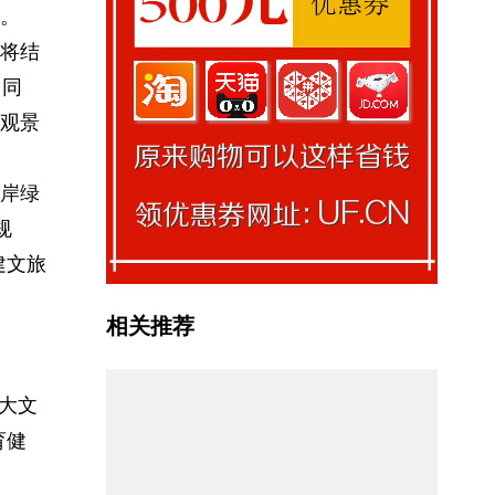
。
将结
。同
观景
岸绿
规
建文旅
相关推荐
大文
育健