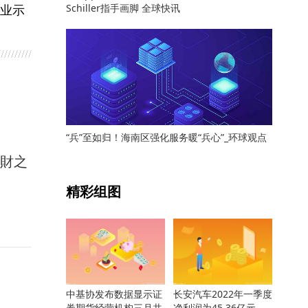
业示
Schiller指手画脚 全球快讯
“兵”至如归！海南区强化服务暖“兵心”_环球观点
馭財之
关键词：
精彩组图
中基协发布数据显示证
长安汽车2022年一季度
券期货经营机构三月共
净利润为45.36亿元