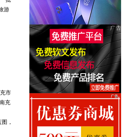
旅游
充市
通南充
蓝图，