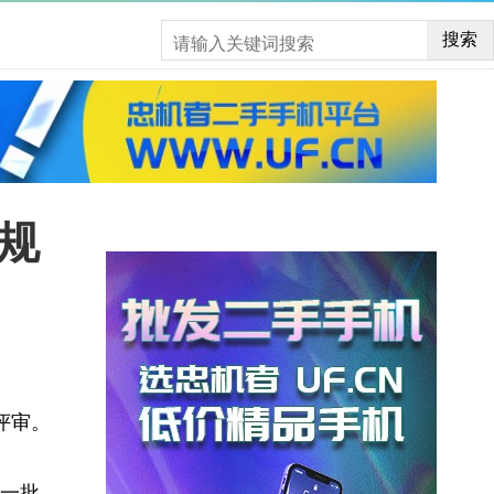
搜索
规
评审。
一批