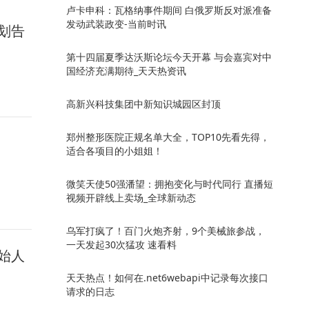
卢卡申科：瓦格纳事件期间 白俄罗斯反对派准备
发动武装政变-当前时讯
划告
第十四届夏季达沃斯论坛今天开幕 与会嘉宾对中
国经济充满期待_天天热资讯
高新兴科技集团中新知识城园区封顶
郑州整形医院正规名单大全，TOP10先看先得，
适合各项目的小姐姐！
微笑天使50强潘望：拥抱变化与时代同行 直播短
视频开辟线上卖场_全球新动态
乌军打疯了！百门火炮齐射，9个美械旅参战，
一天发起30次猛攻 速看料
始人
天天热点！如何在.net6webapi中记录每次接口
请求的日志