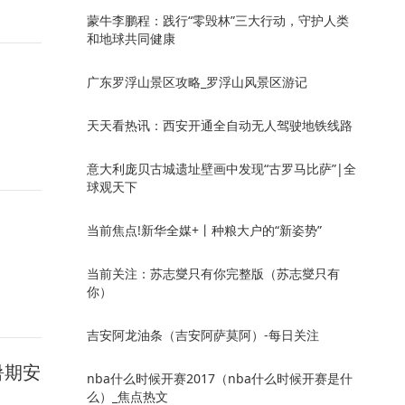
蒙牛李鹏程：践行“零毁林”三大行动，守护人类
和地球共同健康
广东罗浮山景区攻略_罗浮山风景区游记
天天看热讯：西安开通全自动无人驾驶地铁线路
意大利庞贝古城遗址壁画中发现“古罗马比萨”|全
球观天下
当前焦点!新华全媒+丨种粮大户的“新姿势”
当前关注：苏志燮只有你完整版（苏志燮只有
你）
吉安阿龙油条（吉安阿萨莫阿）-每日关注
暑期安
nba什么时候开赛2017（nba什么时候开赛是什
么）_焦点热文