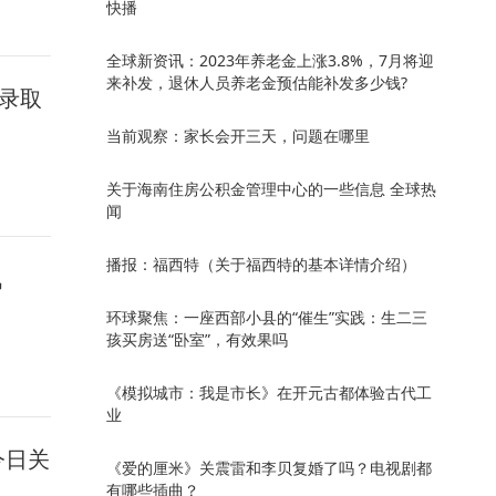
快播
全球新资讯：2023年养老金上涨3.8%，7月将迎
来补发，退休人员养老金预估能补发多少钱?
生录取
当前观察：家长会开三天，问题在哪里
关于海南住房公积金管理中心的一些信息 全球热
闻
播报：福西特（关于福西特的基本详情介绍）
讯
环球聚焦：一座西部小县的“催生”实践：生二三
孩买房送“卧室”，有效果吗
《模拟城市：我是市长》在开元古都体验古代工
业
今日关
《爱的厘米》关震雷和李贝复婚了吗？电视剧都
有哪些插曲？