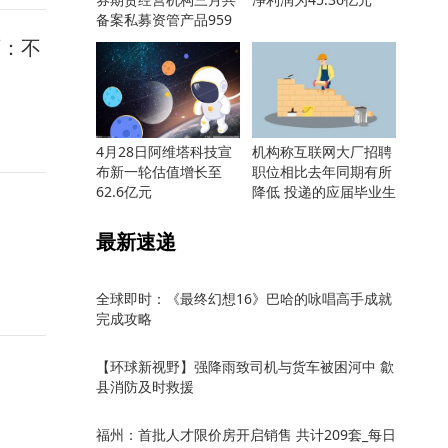
备案私募资管产品959
只
师：不
4月28日阿维塔科技宣
机构称互联网大厂招聘
布新一轮估值增长至
职位相比去年同期有所
62.6亿元
降低 投递的应届毕业生
却更多
最新速递
全球即时：《最终幻想16》巴哈的咏唱高手成就
完成攻略
【环球新视野】强降雨致司机与货车被困河中 歙
县消防及时救援
福州：首批人才限价房开启销售 共计209套_每日