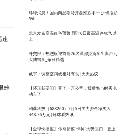
环球消息！国内商品期货开盘涨跌不一 沪镍涨超
3%
北京发布高温红色预警 预计6日最高温达40℃以
高速
上
外交部：热烈欢迎首批26名洪都拉斯学生离台到
大陆留学_每日精选
戚宇：调整空间或相对有限|天天热议
根雄
【环球新要闻】开了一万公里，我后悔当时买电
动车了
昀冢科技（688260）7月5日主力资金净买入
448.76万元|环球看热讯
【全球快播报】传奇超模“卡神”大势回归，登上