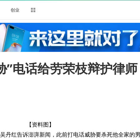
司
创业
胁”电话给劳荣枝辩护律师
【资料图】
师吴丹红告诉澎湃新闻，此前打电话威胁要杀死他全家的