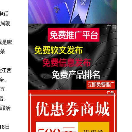
电话
局朝
我是哪
杀
住江西
全。
五
留。
罪活
18日