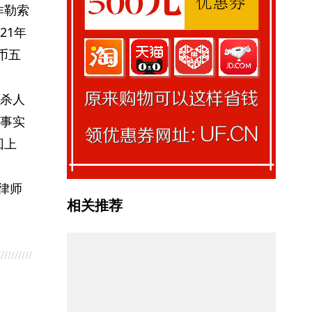
诈勒索
21年
币五
杀人
事实
回上
律师
相关推荐