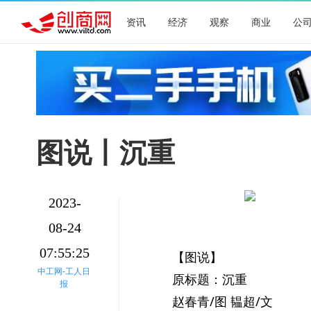
资讯
经济
观察
商业
公
图说丨沉重
2023-
08-24
07:55:25
【图说】
中工网-工人日
原标题：沉重
报
赵春青/图 韫超/文