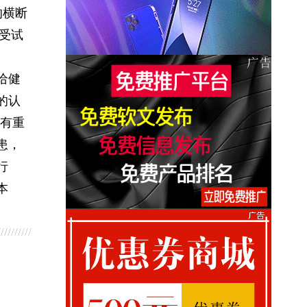
的横断
年受试
给健
的认
有重
患，
行
本