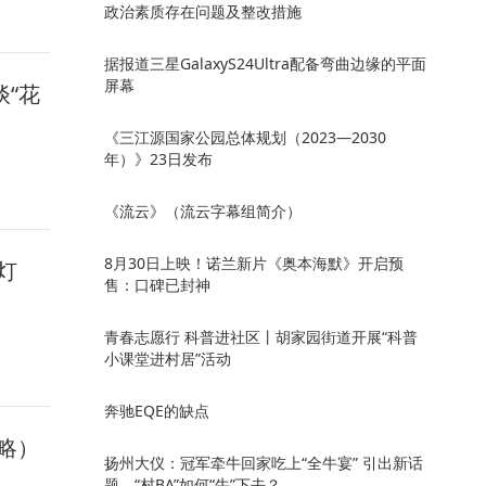
政治素质存在问题及整改措施
据报道三星GalaxyS24Ultra配备弯曲边缘的平面
屏幕
“花
《三江源国家公园总体规划（2023—2030
年）》23日发布
《流云》（流云字幕组简介）
8月30日上映！诺兰新片《奥本海默》开启预
灯
售：口碑已封神
青春志愿行 科普进社区丨胡家园街道开展“科普
小课堂进村居”活动
奔驰EQE的缺点
略）
扬州大仪：冠军牵牛回家吃上“全牛宴” 引出新话
题，“村BA”如何“牛”下去？