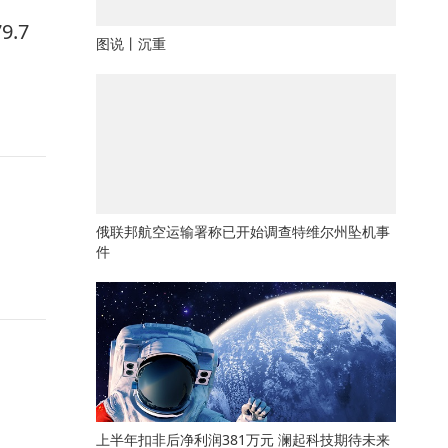
.7
图说丨沉重
俄联邦航空运输署称已开始调查特维尔州坠机事
件
上半年扣非后净利润381万元 澜起科技期待未来