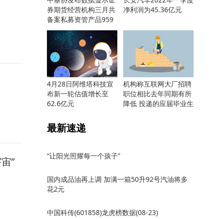
券期货经营机构三月共
净利润为45.36亿元
备案私募资管产品959
只
4月28日阿维塔科技宣
机构称互联网大厂招聘
布新一轮估值增长至
职位相比去年同期有所
62.6亿元
降低 投递的应届毕业生
却更多
最新速递
“让阳光照耀每一个孩子”
宙”
国内成品油再上调 加满一箱50升92号汽油将多
花2元
中国科传(601858)龙虎榜数据(08-23)