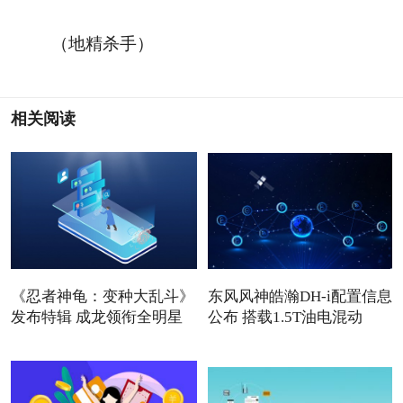
（地精杀手）
相关阅读
《忍者神龟：变种大乱斗》
东风风神皓瀚DH-i配置信息
发布特辑 成龙领衔全明星
公布 搭载1.5T油电混动