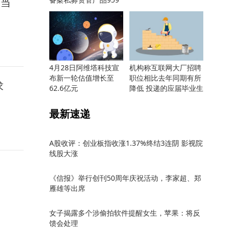
当当
只
4月28日阿维塔科技宣
机构称互联网大厂招聘
布新一轮估值增长至
职位相比去年同期有所
求
62.6亿元
降低 投递的应届毕业生
却更多
最新速递
A股收评：创业板指收涨1.37%终结3连阴 影视院
线股大涨
《信报》举行创刊50周年庆祝活动，李家超、郑
雁雄等出席
女子揭露多个涉偷拍软件提醒女生，苹果：将反
馈会处理