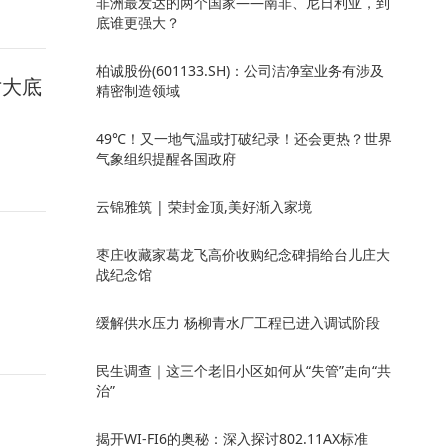
非洲最发达的两个国家——南非、尼日利亚，到
底谁更强大？
柏诚股份(601133.SH)：公司洁净室业务有涉及
寸大底
精密制造领域
49℃！又一地气温或打破纪录！还会更热？世界
气象组织提醒各国政府
云锦雅筑 | 荣封金顶,美好渐入家境
枣庄收藏家葛龙飞高价收购纪念碑捐给台儿庄大
战纪念馆
缓解供水压力 杨柳青水厂工程已进入调试阶段
民生调查｜这三个老旧小区如何从“失管”走向“共
治”
揭开WI-FI6的奥秘：深入探讨802.11AX标准